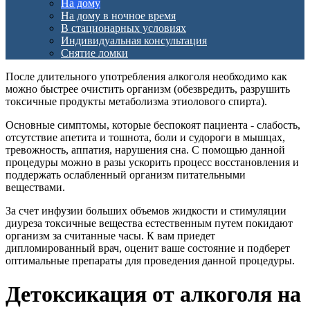
На дому
На дому в ночное время
В стационарных условиях
Индивидуальная консультация
Снятие ломки
После длительного употребления алкоголя необходимо как
можно быстрее очистить организм (обезвредить, разрушить
токсичные продукты метаболизма этиолового спирта).
Основные симптомы, которые беспокоят пациента - слабость,
отсутствие апетита и тошнота, боли и судороги в мышцах,
тревожность, аппатия, нарушения сна. С помощью данной
процедуры можно в разы ускорить процесс восстановления и
поддержать ослабленный организм питательными
веществами.
За счет инфузии больших объемов жидкости и стимуляции
диуреза токсичные вещества естественным путем покидают
организм за считанные часы. К вам приедет
дипломированный врач, оценит ваше состояние и подберет
оптимальные препараты для проведения данной процедуры.
Детоксикация от алкоголя на