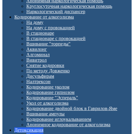
Анонимная наркологическая помощь
Круглосуточная наркологическая помощь
Наркологический диспансер
Кодирование от алкоголизма
На дому
На дому с провокацией
В стационаре
В стационаре с провокацией
Вшивание "торпеды"
Аквилонг
Алгоминал
Вивитрол
Снятие кодировки
По методу Довженко
Дисульфирам
Налтрексон
Кодирование уколом
Кодирование гипнозом
Кодирование "Эспераль"
Укол от алкоголизма
Кодирование двойной блок в Гаврилов-Яме
Вшивание ампулы
Кодирование иглоукалыванием
Анонимное кодирование от алкоголизма
Детоксикация