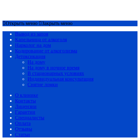
Срочный вызов
8(4852)33-44-03
Открыть меню
Закрыть меню
Вывод из запоя
Капельница от алкоголя
Нарколог на дом
Кодирование от алкоголизма
Детоксикация
На дому
На дому в ночное время
В стационарных условиях
Индивидуальная консультация
Снятие ломки
О клинике
Контакты
Лицензии
Гарантии
Специалисты
Оплата
Отзывы
Статьи