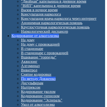
"Двойная" капельница в дневное время
"ВИП" капельница в дневное время
Вызов в ночное время
Консультация нарколога
Консультация врача-нарколога через интернет
Анонимная наркологическая помощь
Круглосуточная наркологическая помощь
Наркологический диспансер
Кодирование от алкоголизма
На дому
На дому с провокацией
В стационаре
В стационаре с провокацией
Вшивание "торпеды"
Аквилонг
Алгоминал
Вивитрол
Снятие кодировки
По методу Довженко
Дисульфирам
Налтрексон
Кодирование уколом
Кодирование гипнозом
Кодирование "Эспераль"
Укол от алкоголизма