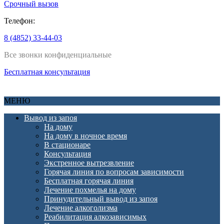
Срочный вызов
Телефон:
8 (4852) 33-44-03
Все звонки конфиденциальные
Бесплатная консультация
МЕНЮ
Вывод из запоя
На дому
На дому в ночное время
В стационаре
Консультация
Экстренное вытрезвление
Горячая линия по вопросам зависимости
Бесплатная горячая линия
Лечение похмелья на дому
Принудительный вывод из запоя
Лечение алкоголизма
Реабилитация алкозависимых