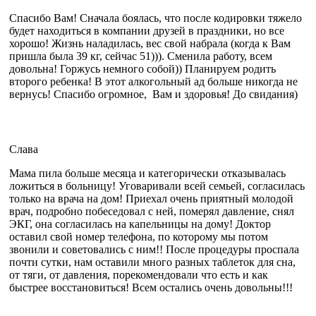
Спасибо Вам! Сначала боялась, что после кодировки тяжело
будет находиться в компании друзей в праздники, но все
хорошо! Жизнь наладилась, вес свой набрала (когда к Вам
пришла была 39 кг, сейчас 51))). Сменила работу, всем
довольна! Горжусь немного собой)) Планируем родить
второго ребенка! В этот алкогольный ад больше никогда не
вернусь! Спасибо огромное, Вам и здоровья! До свидания)
Слава
Мама пила больше месяца и категорически отказывалась
ложиться в больницу! Уговаривали всей семьей, согласилась
только на врача на дом! Приехал очень приятный молодой
врач, подробно побеседовал с ней, померял давление, снял
ЭКГ, она согласилась на капельницы на дому! Доктор
оставил свой номер телефона, по которому мы потом
звонили и советовались с ним!! После процедуры проспала
почти сутки, нам оставили много разных таблеток для сна,
от тяги, от давления, порекомендовали что есть и как
быстрее восстановиться! Всем остались очень довольны!!!